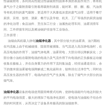
性碳吸附塔，系利用高性能活性碳吸附剂固体本身的表面作用力，将有机
废气分子之吸附质吸引附着再吸附剂表面，能对苯、醇、酮、酯、汽油类
等有机溶剂的废气吸附，更适用于大风量低浓度的废气治理，适用于餐厅
厨房、宾馆、饭馆、酒家、餐厅以及学校、机关、工厂等场所的厨房油烟
的净化治理；食品油炸、烹任加工行业；油溅热处理车间、油雾润滑车
间、工件焊接车间以及烯油锅炉排放等工业场合。
工作原理：
油烟由风机吸入静电
油烟净化器
，其中部分较大的油雾滴、油污颗粒
在均流板上由于机械碰撞、阻留而被捕集。当气流进入高压静电场时，在
高压电场的作用下，油烟气体电离，油雾荷电，大部分得以降解炭化；少
部分微小油粒在吸附电场的电场力及气流作用下向电场的正负极板运动被
收集在极板上，并在自身重力的作用下流到集油盘，经排油通道排出，余
下的微米级油雾被电场降解成二氧化碳和水，较终排出洁净空气；同时在
高压发生器的作用下，电场内的空气产生臭氧，除去了烟气中大部分的油
烟气味。
油烟净化器
设备的电场使用圆筒蜂窝式结构，使静电场能均匀地达到较大
的平均电场强度，极大的增加了电场净化面积，使电场与油烟粒子结合作
用的时间更长，从而决定了设备具有极高的除油烟效率。