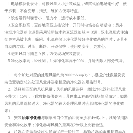
1.电场模块化设计，可按风量大小拼装成型，蜂窝式的电场钢性好、便
于拆装、不会变形，清洗、维护方便等特点。
2.设备运行时噪音小，阻力小，运行成本很低。
3.安全系数高，更好地高压连接设计，开门时电场会自动断电；另外，
油烟净化器的电源是采用较新技术的直流迭加脉冲电源，双电流形式使油
烟更容易被电离、吸附。电源在保证净化器较好净化效果的同时，还具有
自动的过载、过压、断路、开路保护，使用更安全、更放心。
4.进出风口可随意互换，方便现场安装需要。
5.净化效率高，经检测，油烟净化率高于90%，并能去除大部分气味。
1、每个炉灶对应的处理风量约为2000m&sup3;/h，根据炉灶数量及安
装位置确定总的处理风量并选定相应的净化器的规格型号。
2、选择相匹配的风机风量，风机的风量选择一般比净化器的处理风量
不能大于15%，（此数据仅供参考，具体由工程商按现场情况而定，如果
风机的风量选择过大于净化器的较大处理风量时会影响净化器的净化效
果）。
3、安装
油烟净化器
与烟罩出口位置的距离至少在4米以上，以确保消防
安全和净化效果；净化器与风机的距离在2米以上比较合适。
4、机器在安装前较好先通电试行一段时间，检验机器的电极是否会在