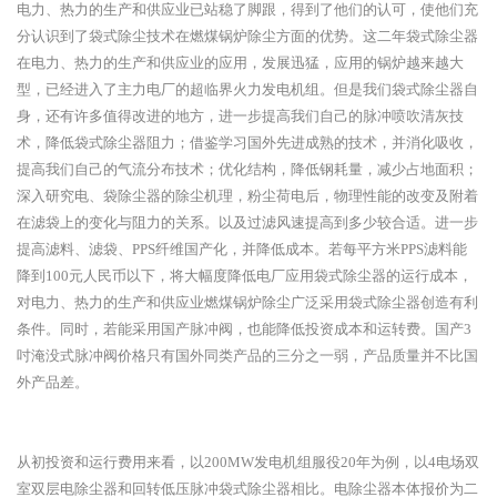
电力、热力的生产和供应业已站稳了脚跟，得到了他们的认可，使他们充
分认识到了袋式除尘技术在燃煤锅炉除尘方面的优势。这二年袋式除尘器
在电力、热力的生产和供应业的应用，发展迅猛，应用的锅炉越来越大
型，已经进入了主力电厂的超临界火力发电机组。但是我们袋式除尘器自
身，还有许多值得改进的地方，进一步提高我们自己的脉冲喷吹清灰技
术，降低袋式除尘器阻力；借鉴学习国外先进成熟的技术，并消化吸收，
提高我们自己的气流分布技术；优化结构，降低钢耗量，减少占地面积；
深入研究电、袋除尘器的除尘机理，粉尘荷电后，物理性能的改变及附着
在滤袋上的变化与阻力的关系。以及过滤风速提高到多少较合适。进一步
提高滤料、滤袋、PPS纤维国产化，并降低成本。若每平方米PPS滤料能
降到100元人民币以下，将大幅度降低电厂应用袋式除尘器的运行成本，
对电力、热力的生产和供应业燃煤锅炉除尘广泛采用袋式除尘器创造有利
条件。同时，若能采用国产脉冲阀，也能降低投资成本和运转费。国产3
吋淹没式脉冲阀价格只有国外同类产品的三分之一弱，产品质量并不比国
外产品差。
从初投资和运行费用来看，以
200MW发电机组服役20年为例，以4电场双
室双层电除尘器和回转低压脉冲袋式除尘器相比。电除尘器本体报价为二