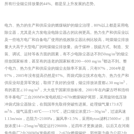
所有行业烟尘排放量的44%。都是呈上升发展的态势。
电力、热力的生产和供应业的燃煤锅炉的烟尘治理，
80%以上都是采用电
除尘器，尤其是火力发电业电除尘器占的比例更高。热力生产和供应业以
及一些地方电厂和自备电厂使用的低效除尘器比例比较高，吨煤烟尘排放
量大大高于大型电厂的吨煤烟尘排放量。由于煤种，脱硫方式、制造、安
3
装、调试、运转等各方面的因素，有不少电除尘器达不到50mg/m
的烟尘
3
排放国家标准，甚至有的连老的国家标准200—600 mg/m
都达不到。整
个电力、热力生产和供应业的烟尘去除率不算高，只有97%，2004年是
97%，2005年没有提高仍然是97%。而袋式除尘技术在电力、热力生产和
3
供应业却是异军突起，取得了良好的业绩，烟尘排放浓度都∠30 mg/m
，
3
有的甚至∠10 mg/m
，大大低于国家排放标准。2001年在内蒙古呼和浩特
市丰泰电厂二台200MW发电机组2×670t燃煤锅炉尾部，采用旋转低压脉
冲袋式除尘器除尘，在我国率先取得突破性进展。处理烟气量173.8万
3
3
m
/h，烟气温度140℃——170℃，进口烟尘浓度25—30g/m
，过滤风速
1.13m/min，总阻力<2100Pa，漏风率<1.5%，采用Ryton滤料25600㎡，排
3
放浓度14—25mg/m
稳定运行29600h，近四年才更换滤袋。以后又在河南
焦作电厂2台200MW发电机组，2×670t燃煤锅炉，郑州新力电力公司2台