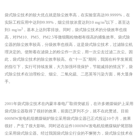
袋式除尘技术的较大优点就是除尘效率高，在实验室高达
99.9999%，在
3
实际工程应用中达到99.99%，烟尘排放浓度达到10 mg/m
以下，甚至达
3
到1 mg/m
，基本上达到零排放。同时，袋式除尘技术的分级效率也很
高，对PM10、PM5、PM2.5等微细颗粒物都有很高的捕集效率。袋式除
尘器的除尘效率较高，分级效率也很高，这是袋式除尘技术，过滤除尘机
理决定的。使附着在滤袋上的粉尘作一次尘，用一次尘去过滤二次尘。因
此，袋式除尘技术的除尘效率较高。在“十一五”期间，我国在科学发展观
的指引下，实行可持续发展，大力加强环境保护，节能减排的情况下，袋
式除尘技术在治理粉尘、烟尘、二氧化硫、二恶英等污染方面，将大显身
手。
2001年袋式除尘技术在内蒙丰泰电厂取得突破后，在许多燃煤锅炉上采用
袋式除尘器取得了很好的效果，前面已罗列不少，就不在此赘述。目前
600MW发电机组燃煤锅炉除尘采用袋式除尘器已正式投运10个月，效果
很好，产生了很大影响。同时还在运作1000MW发电机组燃煤锅炉尾部除
尘采用袋式除尘器。经过我国袋式除尘行业的不懈努力，袋式除尘技术在