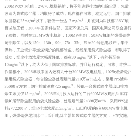
200MW发电机组，2×670t燃煤锅炉，将不能达标排放的电除尘器，先后
改造为袋式除尘器，均取得了成功，现在都在可靠、稳定运行。烟尘排放
3
3
浓度都在25mg/m
以下，较低一台达17 mg/m
，并被列为科技部“863”项
目试范工程，2004年国家科技部、国家环保总局、国家电网公司联合进行
了验收。同时在135MW发电机组，100MW机组，50MW机组的燃煤锅炉
尾部除尘，以及150t、130t、90t、75t、35t、甚至20t等热电联产，集中
供热，工业锅炉等燃煤锅炉的尾部除尘，纷纷采用袋式除尘器，都取得了
3
成功，烟尘排放浓度大幅度降低，都在30 mg/m
以下，有的甚至在
3
10mg/m
以下，均大大低于国家排放标准。并且运行稳定、可靠、维护工
作量很小。2006年以来国内还有几十台300MW发电机组，1025t燃煤锅炉
3
采用袋式除尘器，每台除尘器处理烟气量210万m
/h左右，采用PPS滤料
3
35000㎡左右，烟尘排放浓度<25 mg/m
，较低一台袋式除尘器出口排放
3
烟尘浓度仅15 mg/m
。2008年4月投入运行的二台600MW发电机组燃煤
3
锅炉尾部除尘配用的袋式除尘器，处理烟气量2×398万m
/h，采用PPS滤
3
料2×72200㎡，烟尘排放浓度≤15mg/m
。出口印度的6台600MW发电机
组，燃煤锅炉尾部除尘，采用电除尘器加袋式除尘器的方案，正在实施。