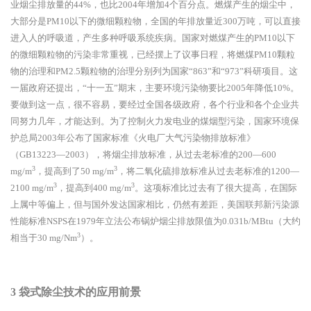
业烟尘排放量的44%，也比2004年增加4个百分点。燃煤产生的烟尘中，
大部分是PM10以下的微细颗粒物，全国的年排放量近300万吨，可以直接
进入人的呼吸道，产生多种呼吸系统疾病。国家对燃煤产生的PM10以下
的微细颗粒物的污染非常重视，已经摆上了议事日程，将燃煤PM10颗粒
物的治理和PM2.5颗粒物的治理分别列为国家“863”和“973”科研项目。这
一届政府还提出，“十一五”期末，主要环境污染物要比2005年降低10%。
要做到这一点，很不容易，要经过全国各级政府，各个行业和各个企业共
同努力几年，才能达到。为了控制火力发电业的煤烟型污染，国家环境保
护总局2003年公布了国家标准《火电厂大气污染物排放标准》
（GB13223—2003），将烟尘排放标准，从过去老标准的200—600
3
3
mg/m
，提高到了50 mg/m
，将二氧化硫排放标准从过去老标准的1200—
3
3
2100 mg/m
，提高到400 mg/m
。这项标准比过去有了很大提高，在国际
上属中等偏上，但与国外发达国家相比，仍然有差距，美国联邦新污染源
性能标准NSPS在1979年立法公布锅炉烟尘排放限值为0.031b/MBtu（大约
3
相当于30 mg/Nm
）。
3
袋式除尘技术的应用前景