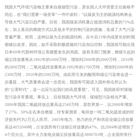
我国大气环境污染物主要来自煤烟型污染，原全国人大环资委主任曲格平
同志，在“我们需要一场变革”一书中谈到：“以煤炭为主的能源结构将会
导致大气污染日趋严重。目前，我国煤炭消耗量占能源消耗总量的
75%左
右，加上落后的燃烧方式以及低水平的控制污染的措施，造成了大气污染
普遍严重。然而，这种以煤为主的能源结构，在今后15年内或更长的时期
都难以改变。因此，如不采取积极措施对污染加以控制，我国就可能出现
日本60年代那种环境公害频繁发生的局面。据有关部门预测，燃煤引起的
烟尘排放量将从1992年的1600万吨，增加到2000年的2000万吨，2010年
的2800万吨；二氧化硫排放量将从1992年的1700万吨，增加到2000年的
2300万吨，2010年的3300万吨。由此而引发的酸雨和烟尘污染将会进一
步蔓延，大气质量将会进一步恶化，我国有可能进入国外舆论所认为
的“公害时代”，这一点应引起我们的高度重视”。可见，我国政府对煤烟
型污染非常重视。事实上，目前我国大气环境，煤烟型污染相当严重。
2006年我国二氧硫排放总量高达2549万吨，居世界第一，比2000年增加
了27%。50%左右来自燃煤，经专家测算，每排放一吨二氧化硫造成的经
济损失约为2万元人民币。2005年电力、热力的生产和供应业烟尘排放量
高达4052049吨，占全国所有行业烟尘排放量的47%。比2004年还增加了
4个百分点。其中火力发电业烟尘排放量高达3808701吨，占全国所有行