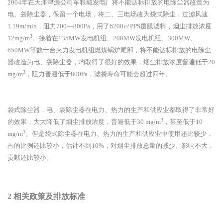
2004年在天津津源公司军粮城发电厂将不能达标排放的电除尘器改造为
电、袋除尘器，保留一个电场，将二、三电场改为袋式除尘，过滤风速
1.19m/min，阻力700—800Pa，用了6200㎡PPS覆膜滤料，烟尘排放浓度
3
12mg/m
。接着在135MW发电机组、200MW发电机组、300MW、
650MW等数十台火力发电机组燃煤锅炉尾部，将不能达标排放的电除尘
器改造为电、袋除尘器，均取得了很好的效果，烟尘排放浓度普遍低于20
3
mg/m
，阻力普遍低于800Pa，滤袋寿命可能会超过四年。
袋式除尘器，电、袋除尘器在电力、热力的生产和供应业都取得了非常好
3
的效果，大大降低了烟尘排放浓度，普遍低于
30 mg/m
，甚至低于10
3
mg/m
。但是袋式除尘器在电力、热力的生产和供应业中使用还比较少，
占的比例还比较小，估计不到10%，对烟尘排放总量的减少、影响不大，
贡献还比较小。
2
相关政策及排放标准