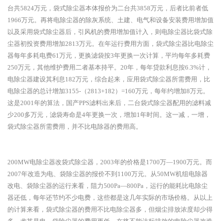
台共5824万元，袋式除尘器本体报价为二台共3858万元，后者比前者低
1966万元。再将电除尘器的除灰系统、土建、电气和设备安装费用增加值
以及采用袋式除尘器后，引风机的费用增加值计入，则电除尘器比袋式除
尘器初投资费用增加2813万元。在年运行费用方面，袋式除尘器比电除尘
器每年多耗电费61万元，更换滤袋按3年更换一次计算，平均每年多耗费
250万元，其他维护费用二者基本持平。20年，每年贷款利息按6.3%计，
电除尘器建设其利息182万元，综合起来，应用袋式除尘器所需费用，比
电除尘器的总计增加3155-（2813+182）=160万元，每年约增加8万元。
这是2001年的算法，国产PPS滤料出来后，二台袋式除尘器配用的滤料减
少200多万元，滤袋寿命是4年更换一次，增加1年时间。这一减，一增，
袋式除尘器所需费用，并不比电除器的费用高。
200MW电除尘器改袋式除尘器，
2003年的价格是1700万—1900万元。而
2007年改造为电、袋除尘器的报价不到1100万元。从50MW机组电除器
改电、袋除尘器的运行来看，阻力500Pa—800Pa，运行的能耗比电除尘
器还低，每年还节约不少电费，这些都是这几年实际的市场价格。从以上
的计算来看，袋式除尘器的费用不比电除尘器多，但烟尘排放浓度却少得