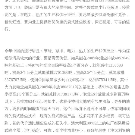
多。尤其是电、袋除尘器的费用更低，在将不能达标排放的电除尘器改造
方面，电、袋除尘器有很大的发展空间。对整个袋式除尘行业来说，较重
要的是，在电力、热力的生产和供应业中，要尽量减少或避免恶性竞争，
粗制烂造。要为业主提供质优价廉的袋式除尘设备，保证稳定、可靠的运
行。
今年中国的流行语是：节能、减排。电力，热力的生产和供应业，作为煤
烟型污染较大的行业，更是责无傍贷。如果能在
2005年烟尘排放4052049
吨的基础上，将97%的烟尘去除率提高1个百分点，就能减排1350683
吨，提高2个百分点就能减排2701366吨，提高2.5个百分点，就能减排
3376707.5吨，使烟尘排放量减少到百万吨以下，达到675341.5吨。其中
火力发电业如果能在2005年排放3808701吨的基础上，将97%的烟尘去除
率提高2.5个百分点，就能减排3173917.5吨，使烟尘排放量减少到百万吨
以下，只排放634783.5吨烟尘。这将使神州大地的空气更清新，更多的地
方，更多的时间能看到蓝天白云。这个目标并不是高不可攀，依靠我国现
有的袋式除尘技术，现有的袋式除尘产品，也多花不了多少经费，就可达
到，花的代价远比烟尘造成的损失小。澳大利亚80%以上的电厂都采用袋
式除尘器，运行稳定、可靠，烟尘排放量很小，很好地保护了澳大利亚的