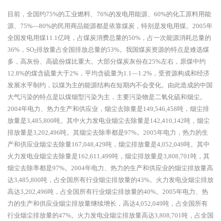
目前，全国约
75%的工业燃料、76%的发电用能源、60%的化工原料用能
源、75%—80%的民用商品能源都是依靠煤炭，特别是发电用煤。2005年
全国发电用煤11.1亿吨，占煤炭消费总量的50%，占一次能源消耗总量的
36%，SO
排放量占全国排放总量的53%。我国煤炭资源的特点是难选煤
2
多，高灰份、高硫份煤比重大。大部分煤炭灰份在25%左右，原煤中约
12.8%的煤含硫量大于2%，平均含硫量为1.1—1.2%，受资源构成和经济
发展水平制约，以煤为主的能源结构在短期内不会变化。由此造成的中国
大气污染的特点是以煤烟型污染为主，主要污染物是二氧化硫和烟尘。
2004年电力、热力生产和供应业，烟尘去除量是149,546,458吨，烟尘排
放量是3,485,800吨。其中火力发电业烟尘去除量是142,410,142吨，烟尘
排放量是3,202,496吨。其烟尘去除率都是97%。2005年电力，热力的生
产和供应业烟尘去除量167,048,429吨，烟尘排放量是4,052,049吨。其中
火力发电业烟尘去除量是162,611,499吨，烟尘排放量是3,808,701吨，其
烟尘去除率都是97%。2004年电力、热力的生产和供应业的烟尘排放量高
达3,485,800吨，占全国所有行业烟尘排放量的43%。火力发电业烟尘排放
高达3,202,496吨，占全国所有行业烟尘排放量的40%。2005年电力、热
力的生产和供应业烟尘排放量继续增长，高达4,052,049吨，占全国所有
行业烟尘排放量的47%。火力发电业烟尘排放量高达3,808,701吨，占全国