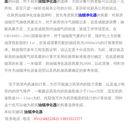
器
的问题，对于厨房
油烟净化器
的选择，大部分餐厅的老板可以说是一无
所知，甚至只是一味听信厨具公司的介绍，盲目听信厨具公司的说法。
在厨房油烟净化设备选择时，首先考虑厨房
油烟净化器
的风量：对厨房
油烟空气抽收风量过大，对于厨房供冷气抽吸过多，会造成能源浪费；抽
吸风量不足，又会造成厨房内油烟气的弥漫，致使工作环境恶化。在
GB18483—2001国家标准中，对于油烟尾气量的计算，按炉灶上方的集
油罩投影面积1.1㎡，折算成需要匹配的抽排风为2000m3/h的计算推荐标
准。根据我司多年工程实践证明，该认定是十分适宜的。为此，建议饭店
厨房的油烟尾气排风量的计算可采用此推荐标准值进行确定，也就是根据
烟罩的长度，一米烟罩，则油烟净化器原风量为2000，以此类推，同时亦
可作为油烟净化设备选型以及风机抽风量确定的参考依据。
至于风管内风速的计算，为尽可能减少风管内的阻力系数，以及减少风
管内的排气噪声，一般建议风管内的风速取值小于15m/s为宜，适宜的风
速取值10～12m/s为好。此取值可作为风管截面积统计的计算依据，同时
这个也可以做为厨房
油烟净化器
的风量选择依据。
本站关键词
油烟净化器
联系电话 电话：
0512-69222822 13915511577